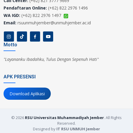
Call Center:
(+62) 821 3777 9669
Pendaftaran Online:
(+62) 822 2976 1496
WA IGD:
(+62) 822 2976 1497
Email:
rsuunmuhjember@unmuhjember.ac.id
Motto
"Layananku Ibadahku, Tulus Dengan Sepenuh Hati"
APK PRESENSI
Download Aplikasi
©
2026
RSU Universitas Muhammadiyah Jember
. All Rights
Reserved.
Designed by
IT RSU UNMUH Jember